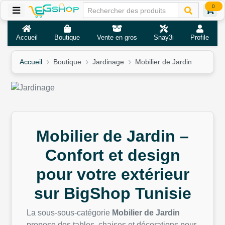
0
Accueil
Boutique
Vente en gros
Snay3i
Profile
Accueil
Boutique
Jardinage
Mobilier de Jardin
Mobilier de Jardin –
Confort et design
pour votre extérieur
sur BigShop Tunisie
La sous-sous-catégorie
Mobilier de Jardin
propose des tables, chaises et décorations pour