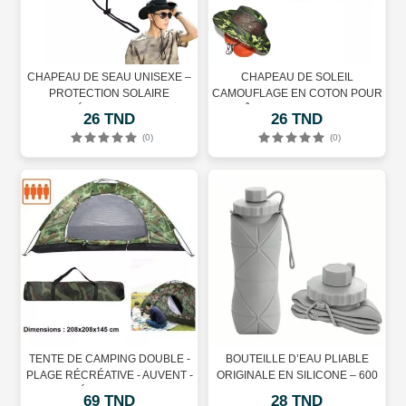
CHAPEAU DE SEAU UNISEXE –
CHAPEAU DE SOLEIL
PROTECTION SOLAIRE
CAMOUFLAGE EN COTON POUR
EXTÉRIEURE – NOIR
LA PÊCHE ET LA CHASSE EN
26 TND
26 TND
PLEIN AIR
(0)
(0)
TENTE DE CAMPING DOUBLE -
BOUTEILLE D’EAU PLIABLE
PLAGE RÉCRÉATIVE - AUVENT -
ORIGINALE EN SILICONE – 600
CAPACITÉ 2-3-4 PERSONNES
ML - GRIS
69 TND
28 TND