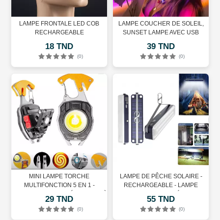
LAMPE FRONTALE LED COB
LAMPE COUCHER DE SOLEIL,
RECHARGEABLE
SUNSET LAMPE AVEC USB
18 TND
39 TND
(0)
(0)
MINI LAMPE TORCHE
LAMPE DE PÊCHE SOLAIRE -
MULTIFONCTION 5 EN 1 -
RECHARGEABLE - LAMPE
RECHARGEABLE - RÉSISTANTE À
D'INSPECTION MAGNÉTIQUE - 4
29 TND
55 TND
L'EAU
MODES - 100 W
(0)
(0)