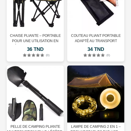
CHAISE PLIANTE – PORTABLE
COUTEAU PLIANT PORTABLE
POUR UNE UTILISATION EN
ADAPTÉ AU TRANSPORT
EXTÉRIEUR – TISSU – AVEC SAC
QUOTIDIEN ET AU CAMPING EN
36 TND
34 TND
DE TRANSPORT
PLEIN AIR
(0)
(0)
PELLE DE CAMPING PLIANTE
LAMPE DE CAMPING 2 EN 1 –