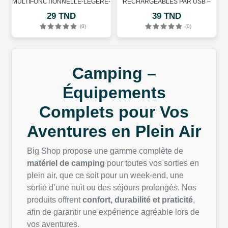
MULTIFONCTIONNELLE-LÉGÈRE-
RECHARGEABLES PAR USB –
PETIT SAC DE TRANSPORT
PORTABLES EMPILABLES – 8
29 TND
39 TND
MULTI-USAGE
MODES
(0)
(0)
Camping –
Équipements
Complets pour Vos
Aventures en Plein Air
Big Shop propose une gamme complète de
matériel de camping
pour toutes vos sorties en
plein air, que ce soit pour un week-end, une
sortie d’une nuit ou des séjours prolongés. Nos
produits offrent
confort, durabilité et praticité
,
afin de garantir une expérience agréable lors de
vos aventures.