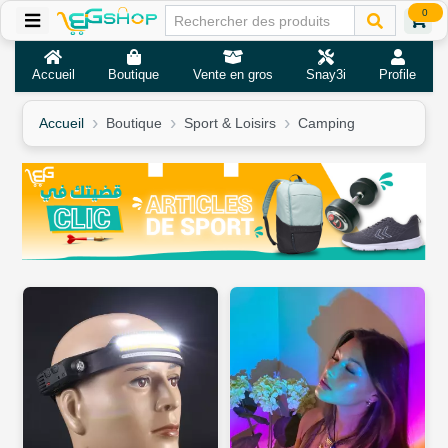
0
Accueil
Boutique
Vente en gros
Snay3i
Profile
Accueil
Boutique
Sport & Loisirs
Camping