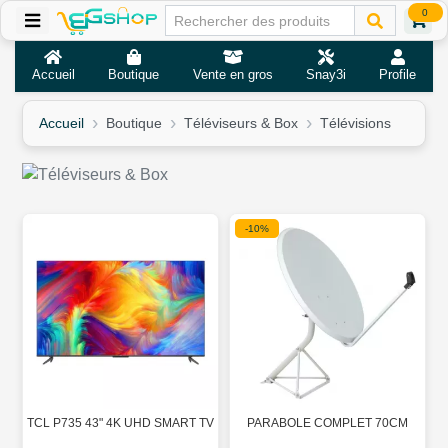
0
Accueil
Boutique
Vente en gros
Snay3i
Profile
Accueil
Boutique
Téléviseurs & Box
Télévisions
-10%
TCL P735 43" 4K UHD SMART TV
PARABOLE COMPLET 70CM