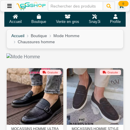
0
Accueil
Boutique
Vente en gros
Snay3i
Profile
Accueil
Boutique
Mode Homme
Chaussures homme
Gratuite
Gratuite
MOCASSINS HOMME ULTRA
MOCASSINS HOMME STYLE