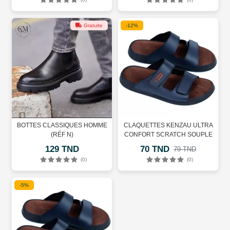
Gratuite
-12%
BOTTES CLASSIQUES HOMME
CLAQUETTES KENZAU ULTRA
(RÉF N)
CONFORT SCRATCH SOUPLE
POUR HOMME
129 TND
70 TND
79 TND
(0)
(0)
-5%