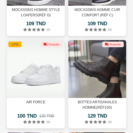
MOCASSINS HOMME STYLE
MOCASSINS HOMME CUIR
LOAFERS(RÉF G)
CONFORT (RÉF C)
109 TND
109 TND
(0)
(0)
-17%
Gratuite
Gratuite
AIR FORCE
BOTTES ARTISANALES
HOMME(RÉF100)
100 TND
129 TND
120 TND
(0)
(0)