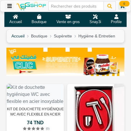
0
Accueil
Boutique
Vente en gros
Snay3i
Profile
Accueil
Boutique
Supérette
Hygiène & Entretien
KIT DE DOUCHETTE HYGIÉNIQUE
WC AVEC FLEXIBLE EN ACIER
INOXYDABLE
74 TND
(0)