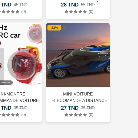
ASTRONAUTE BÉBÉ
 TND
28 TND
45 TND
55 TND
CANARD
(0)
(0)
-22%
INI-MONTRE
MINI VOITURE
MMANDE VOITURE
TELECOMANDÉ A DISTANCE
LUMINEUSE
 TND
27 TND
35 TND
35 TND
(0)
(0)