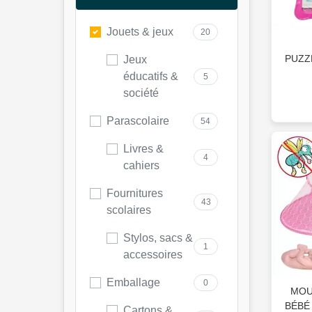
Jouets & jeux
20
PUZZ
Jeux
éducatifs &
5
société
Parascolaire
54
Livres &
4
cahiers
Fournitures
43
scolaires
Stylos, sacs &
1
accessoires
Emballage
0
MOU
BÉBÉ
Cartons &