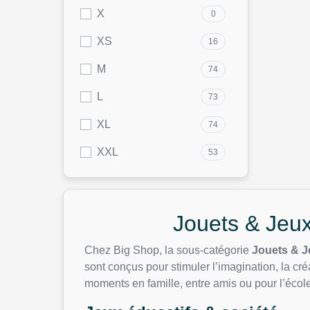
X
0
XS
16
M
74
L
73
XL
74
XXL
53
Jouets & Jeu
Chez Big Shop, la sous-catégorie
Jouets & J
sont conçus pour stimuler l’imagination, la cré
moments en famille, entre amis ou pour l’école