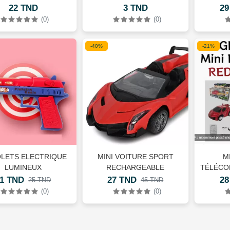
22 TND
3 TND
29
(0)
(0)
-40%
-21%
OLETS ELECTRIQUE
MINI VOITURE SPORT
M
LUMINEUX
RECHARGEABLE
TÉLÉCO
11 TND
27 TND
28
25 TND
45 TND
(0)
(0)