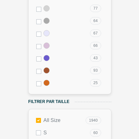
77
64
67
66
43
93
25
FILTRER PAR TAILLE
All Size
1940
S
60