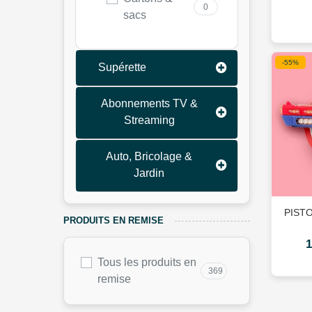
0
sacs
-55%
Supérette
Abonnements TV &
Streaming
Auto, Bricolage &
Jardin
PIST
PRODUITS EN REMISE
Tous les produits en
369
remise