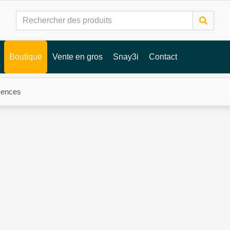
Boutique
Vente en gros
Snay3i
Contact
mences