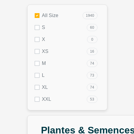
All Size
1940
S
60
X
0
XS
16
M
74
L
73
XL
74
XXL
53
Plantes & Semences 