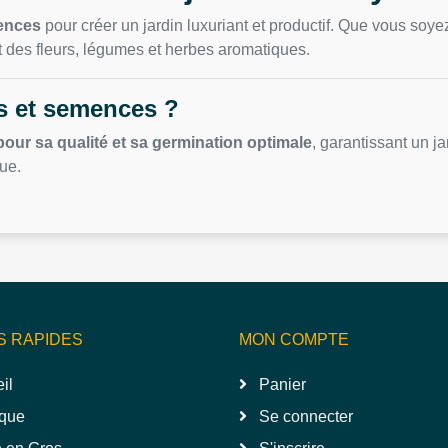
mences
pour créer un jardin luxuriant et productif. Que vous soy
t des fleurs, légumes et herbes aromatiques.
s et semences ?
pour sa qualité et sa germination optimale
, garantissant un ja
ue.
S RAPIDES
MON COMPTE
il
Panier
que
Se connecter