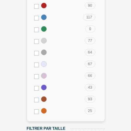
90
117
0
77
64
67
66
43
93
25
FILTRER PAR TAILLE