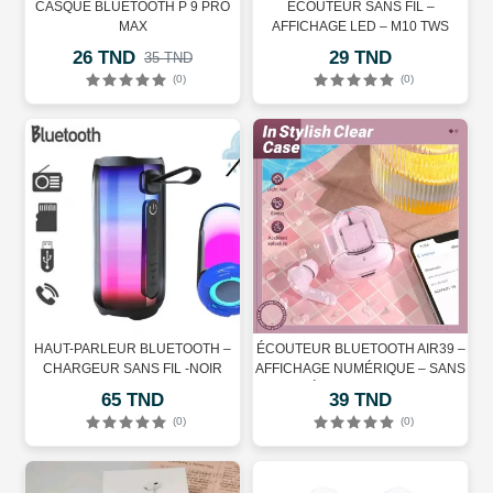
CASQUE BLUETOOTH P 9 PRO
ÉCOUTEUR SANS FIL –
MAX
AFFICHAGE LED – M10 TWS
26 TND
29 TND
35 TND
(0)
(0)
HAUT-PARLEUR BLUETOOTH –
ÉCOUTEUR BLUETOOTH AIR39 –
CHARGEUR SANS FIL -NOIR
AFFICHAGE NUMÉRIQUE – SANS
FIL – RÉDUCTION DU BRUIT –
65 TND
39 TND
ROSE
(0)
(0)