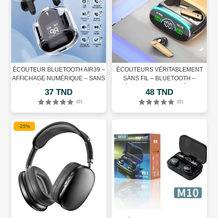
ÉCOUTEUR BLUETOOTH AIR39 –
ÉCOUTEURS VÉRITABLEMENT
AFFICHAGE NUMÉRIQUE – SANS
SANS FIL – BLUETOOTH –
FIL – RÉDUCTION DU BRUIT –
ÉTANCHES – CONTRÔLE
37 TND
48 TND
NOIR
TACTILE – MICROPHONE
(0)
(0)
INTÉGRÉ
-25%