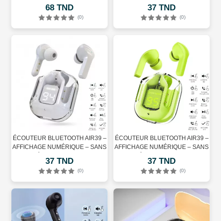
PORTABLE – ROUGE
FIL – RÉDUCTION DU BRUIT –
68 TND
37 TND
BLEU
(0)
(0)
ÉCOUTEUR BLUETOOTH AIR39 –
ÉCOUTEUR BLUETOOTH AIR39 –
AFFICHAGE NUMÉRIQUE – SANS
AFFICHAGE NUMÉRIQUE – SANS
FIL – RÉDUCTION DU BRUIT –
FIL – RÉDUCTION DU BRUIT –
37 TND
37 TND
GRIS
VERT
(0)
(0)