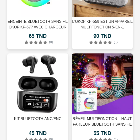
ENCEINTE BLUETOOTH SANS FIL
L'OKOP KP-559 EST UN APPAREIL
OKOP KP-577 AVEC CHARGEUR
MULTIFONCTION 5-EN-1
SANS FIL, HORLOGE LED ET
65 TND
90 TND
ÉCLAIRAGE RGB
(0)
(0)
KIT BLUETOOTH ANC/ENC
RÉVEIL MULTIFONCTION – HAUT-
PARLEUR BLUETOOTH SANS FIL
– MINI VEILLEUSE – SUPPORT
45 TND
55 TND
CARTE TF
(0)
(0)