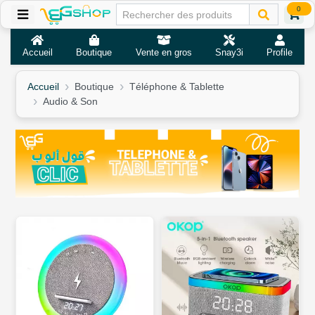
0
Accueil
Boutique
Vente en gros
Snay3i
Profile
Accueil
Boutique
Téléphone & Tablette
Audio & Son