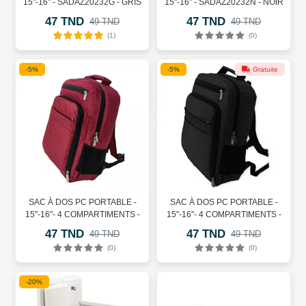
15"-16" - SADAZ20232G - GRIS
15"-16" - SADAZ20232N - NOIR
47 TND
47 TND
49 TND
49 TND
(1)
(0)
-5%
-5%
Gratuite
SAC À DOS PC PORTABLE -
SAC À DOS PC PORTABLE -
15"-16"- 4 COMPARTIMENTS -
15"-16"- 4 COMPARTIMENTS -
SADAZ20231R - ROUGE
SADAZ20231N - NOIR
47 TND
47 TND
49 TND
49 TND
(0)
(0)
-20%