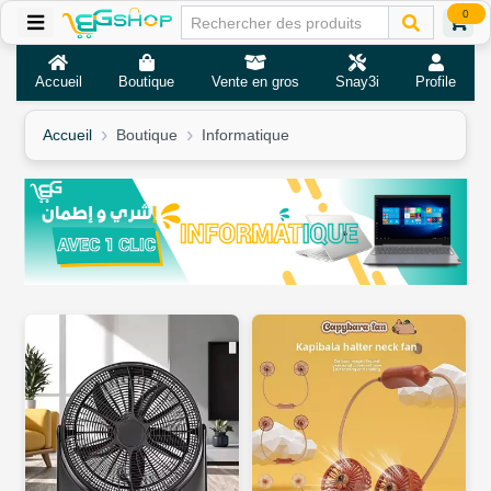
0
Accueil
Boutique
Vente en gros
Snay3i
Profile
Accueil
Boutique
Informatique