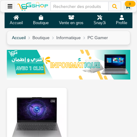
0
Accueil
Boutique
Vente en gros
Snay3i
Profile
Accueil
Boutique
Informatique
PC Gamer