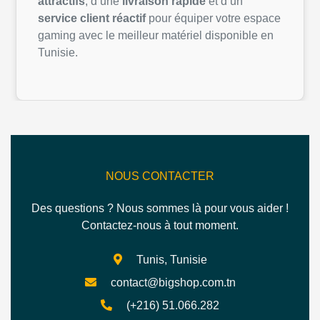
attractifs
, d’une
livraison rapide
et d’un
service client réactif
pour équiper votre espace
gaming avec le meilleur matériel disponible en
Tunisie.
NOUS CONTACTER
Des questions ? Nous sommes là pour vous aider !
Contactez-nous à tout moment.
Tunis, Tunisie
contact@bigshop.com.tn
(+216) 51.066.282