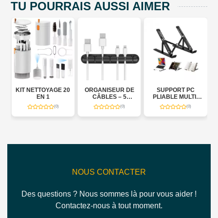
TU POURRAIS AUSSI AIMER
E
KIT NETTOYAGE 20
ORGANISEUR DE
SUPPORT PC
G
EN 1
CÂBLES – 5
PLIABLE MULTI-
FENTES
POSITION
(0)
(0)
(0)
NOUS CONTACTER
Des questions ? Nous sommes là pour vous aider !
Contactez-nous à tout moment.