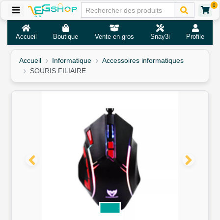
0
Accueil
Boutique
Vente en gros
Snay3i
Profile
Accueil
Informatique
Accessoires informatiques
SOURIS FILIAIRE