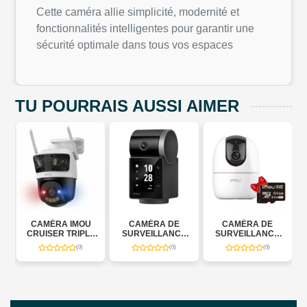
Cette caméra allie simplicité, modernité et
fonctionnalités intelligentes pour garantir une
sécurité optimale dans tous vos espaces
TU POURRAIS AUSSI AIMER
U
CAMÉRA DE
CAMÉRA DE
CAMÉRA DE
LE
SURVEILLANCE
SURVEILLANCE
SURVEILLANCE
WIFI IMOU REX VT
WIFI IMOU
IMOU RANGE 3MP
(0)
(0)
(0)
5MP
RANGER 5MP