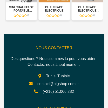
 CHAUFFAGE
CHAUFFAGE
CHAUFFAGE
MINI CHAU
ORTABLE
ÉLECTRIQUE
ÉLECTRIQUE
PORTAB
RIQUE 500W
MURAL COMPACT
ELECTRIQUE
(0)
(0)
(0)
NOUS CONTACTER
Des questions ? Nous sommes là pour vous aider !
Contactez-nous à tout moment.
Tunis, Tunisie
contact@bigshop.com.tn
(+216) 51.066.282