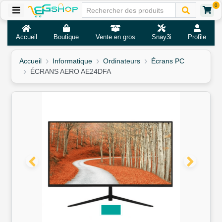
0
Accueil
Boutique
Vente en gros
Snay3i
Profile
Accueil
Informatique
Ordinateurs
Écrans PC
ÉCRANS AERO AE24DFA