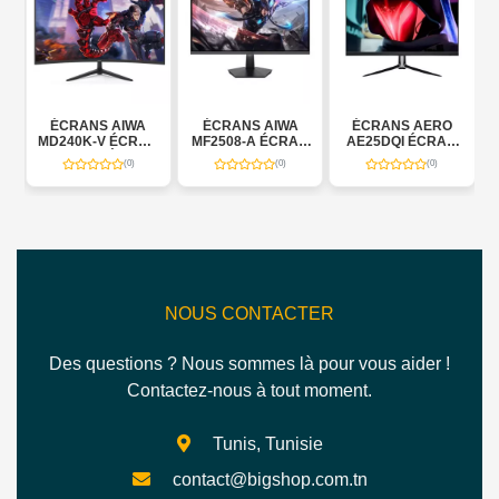
ÉCRANS AIWA
ÉCRANS AIWA
ÉCRANS AERO
2
MD240K-V ÉCRAN
MF2508-A ÉCRAN
AE25DQI ÉCRAN
INCURVÉ 24"
24.5"
27"
(0)
(0)
(0)
NOUS CONTACTER
Des questions ? Nous sommes là pour vous aider !
Contactez-nous à tout moment.
Tunis, Tunisie
contact@bigshop.com.tn