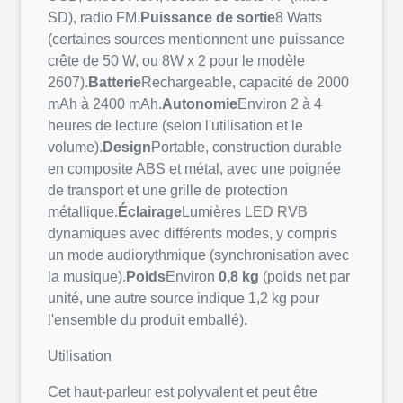
SD), radio FM.
Puissance de sortie
8 Watts
(certaines sources mentionnent une puissance
crête de 50 W, ou 8W x 2 pour le modèle
2607).
Batterie
Rechargeable, capacité de 2000
mAh à 2400 mAh.
Autonomie
Environ 2 à 4
heures de lecture (selon l'utilisation et le
volume).
Design
Portable, construction durable
en composite ABS et métal, avec une poignée
de transport et une grille de protection
métallique.
Éclairage
Lumières LED RVB
dynamiques avec différents modes, y compris
un mode audiorythmique (synchronisation avec
la musique).
Poids
Environ
0,8 kg
(poids net par
unité, une autre source indique 1,2 kg pour
l'ensemble du produit emballé).
Utilisation
Cet haut-parleur est polyvalent et peut être