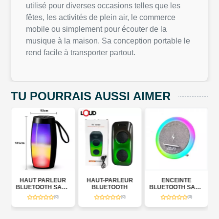
utilisé pour diverses occasions telles que les
fêtes, les activités de plein air, le commerce
mobile ou simplement pour écouter de la
musique à la maison. Sa conception portable le
rend facile à transporter partout.
TU POURRAIS AUSSI AIMER
HAUT PARLEUR
HAUT-PARLEUR
ENCEINTE
S
BLUETOOTH SANS
BLUETOOTH
BLUETOOTH SANS
7
FIL ZQS 1202 RGB
FIL OKOP KP-577
(0)
(0)
(0)
R
AVEC CHARGEUR
SANS FIL,
T
HORLOGE LED ET