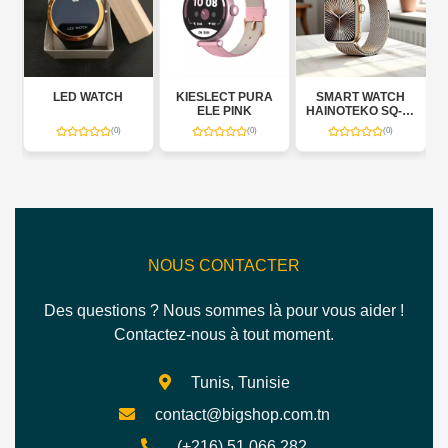
LED WATCH
KIESLECT PURA
SMART WATCH
HAIN
ELE PINK
HAINOTEKO SQ-16
40 NO
MINI SERIES 10
(0)
(0)
(0)
NOUS CONTACTER
Des questions ? Nous sommes là pour vous aider !
Contactez-nous à tout moment.
Tunis, Tunisie
contact@bigshop.com.tn
(+216) 51.066.282