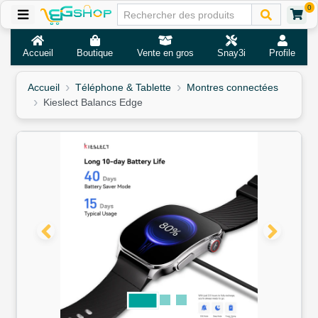
0
Accueil
Boutique
Vente en gros
Snay3i
Profile
Accueil
Téléphone & Tablette
Montres connectées
Kieslect Balancs Edge