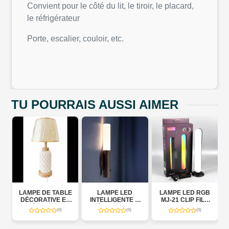
Convient pour le côté du lit, le tiroir, le placard,
le réfrigérateur
Porte, escalier, couloir, etc.
TU POURRAIS AUSSI AIMER
L
LAMPE DE TABLE
LAMPE LED
LAMPE LED RGB
DÉCORATIVE EN
INTELLIGENTE À
MJ-21 CLIP FILL
CÉRAMIQUE
DÉTECTION DE
LIGHT
(0)
(0)
(0)
MOUVEMENT