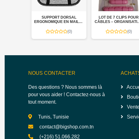
LAPTOP STAND V3.1
SUPPORT DORSAL
LOT DE 7 CLIPS POUR
ERGONOMIQUE EN MAILLE
CÂBLES – ORGANISATI
RESPIRANTE POUR
FACILE ET PRATIQUE
CHAISE
(0)
(0)
(0)
NOUS CONTACTER
ACHAT
Des questions ? Nous sommes là
Accue
pour vous aider ! Contactez-nous à
Bouti
tout moment.
Vente
Tunis, Tunisie
Servi
contact@bigshop.com.tn
(+216) 51.066.282