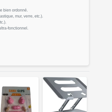
ie bien ordonné.
stique, mur, verre, etc.).
c.).
ltra-fonctionnel.