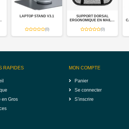
LAPTOP STAND V3.1
SUPPORT DORSAL
ON
ERGONOMIQUE EN MAILLE
C
RESPIRANTE POUR
CHAISE
(0)
(0)
S RAPIDES
MON COMPTE
il
Panier
que
Se connecter
 en Gros
S'inscrire
ces