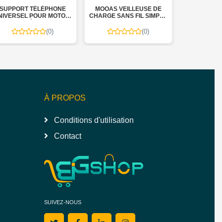
PORT TÉLÉPHONE
MOOAS VEILLEUSE DE
XO WL24(EU
ERSEL POUR MOTO &
CHARGE SANS FIL SIMPLE
CHARGE RA
VÉLO
MODERNE (BOIS)
(0)
(0)
À PROPOS
Conditions d'utilisation
Contact
SUIVEZ-NOUS