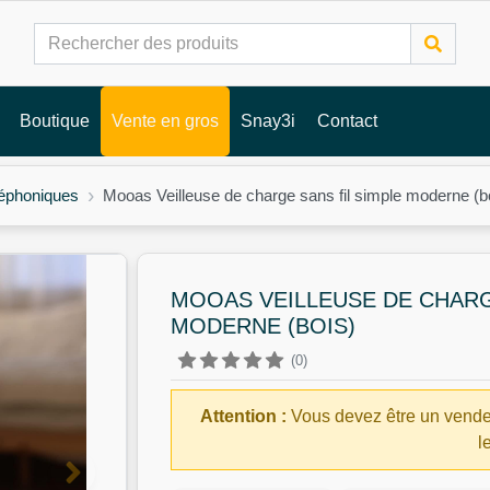
Boutique
Vente en gros
Snay3i
Contact
léphoniques
Mooas Veilleuse de charge sans fil simple moderne (b
MOOAS VEILLEUSE DE CHARG
MODERNE (BOIS)
(0)
Attention :
Vous devez être un vende
l