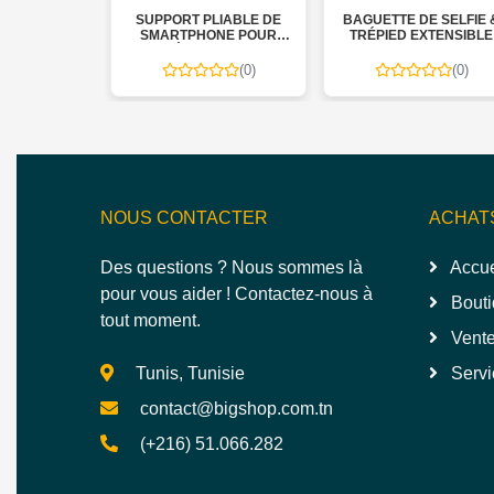
MSUNG
SUPPORT PLIABLE DE
BAGUETTE DE SELFIE &
ALITÉ
SMARTPHONE POUR
TRÉPIED EXTENSIBLE
ÉCRAN PC
(0)
(0)
(0)
NOUS CONTACTER
ACHAT
Des questions ? Nous sommes là
Accue
pour vous aider ! Contactez-nous à
Bouti
tout moment.
Vente
Tunis, Tunisie
Servi
contact@bigshop.com.tn
(+216) 51.066.282