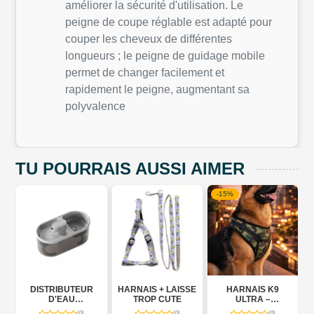
améliorer la sécurité d'utilisation. Le
peigne de coupe réglable est adapté pour
couper les cheveux de différentes
longueurs ; le peigne de guidage mobile
permet de changer facilement et
rapidement le peigne, augmentant sa
polyvalence
TU POURRAIS AUSSI AIMER
-15%
DISTRIBUTEUR
HARNAIS + LAISSE
HARNAIS K9
D'EAU
TROP CUTE
ULTRA –
T
INTELLIGENT 2-EN-
PUISSANCE,
(0)
(0)
(0)