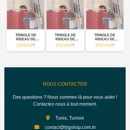
TRINGLE DE
TRINGLE DE
TRINGLE DE
RIDEAU DE
RIDEAU DE
RIDEAU DE
DOUCHE
DOUCHE
DOUCHE
(0)
(0)
(0)
3
AJUSTABLE EN 3
AJUSTABLE EN 3
AJUSTABLE EN 3
SECTION
SECTION
SECTION
NOUS CONTACTER
Des questions ? Nous sommes là pour vous aider !
Contactez-nous à tout moment.
Tunis, Tunisie
contact@bigshop.com.tn