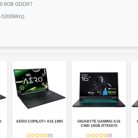
5070 8GB GDDR7
5-5200MHz)
AERO COPILOT+ X16 1WH
GIGABYTE GAMING A16
G
CWH 16GB RTX5070
(0)
(0)