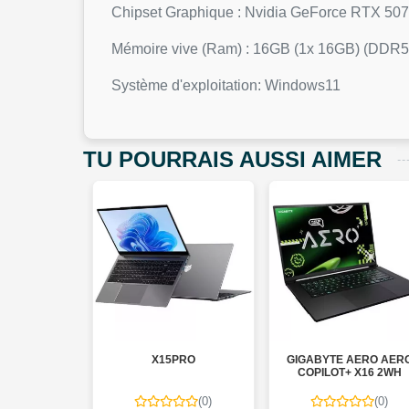
Chipset Graphique : Nvidia GeForce RTX 
Mémoire vive (Ram) : 16GB (1x 16GB) (DDR
Système d'exploitation: Windows11
TU POURRAIS AUSSI AIMER
E G6 MF
X15PRO
GIGABYTE AERO AERO
COPILOT+ X16 2WH
(0)
(0)
(0)