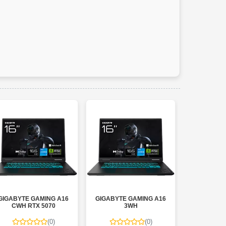
IGABYTE GAMING A16
GIGABYTE GAMING A16
GIGABYTE AERO 
CWH RTX 5070
3WH
(0)
(0)