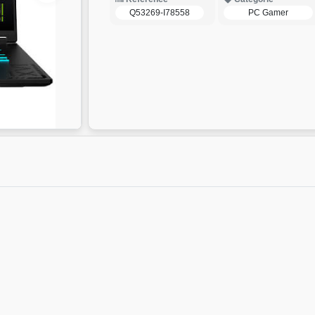
Q53269-I78558
PC Gamer