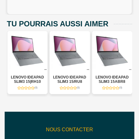
TU POURRAIS AUSSI AIMER
D
LENOVO IDEAPAD
LENOVO IDEAPAD
LENOVO IDEAPAD
SLIM3 15|RH10
SLIM3 15/RU8
SLIM3 15ABR8
(0)
(0)
(0)
NOUS CONTACTER