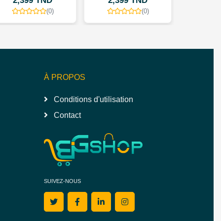
2,399 TND
2,399 TND
2,3
(0)
(0)
À PROPOS
Conditions d'utilisation
Contact
SUIVEZ-NOUS