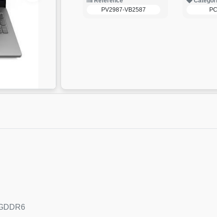
Reference
Categor
PV2987-VB2587
PC
B GDDR6