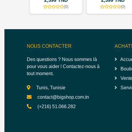
9 TND
2,399 TND
2,399 TND
(0)
(0)
(0)
NOUS CONTACTER
ACHAT
Des questions ? Nous sommes là
Accue
pour vous aider ! Contactez-nous à
Bouti
tout moment.
Vente
Tunis, Tunisie
Servi
contact@bigshop.com.tn
(+216) 51.066.282