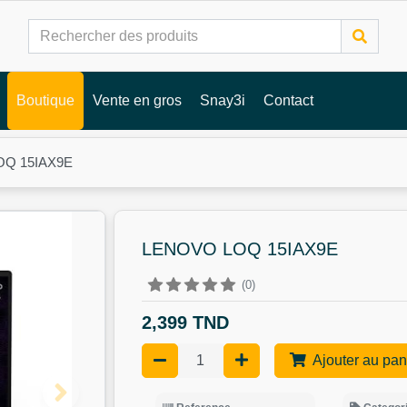
Boutique
Vente en gros
Snay3i
Contact
OQ 15IAX9E
LENOVO LOQ 15IAX9E
(0)
2,399 TND
Ajouter au pan