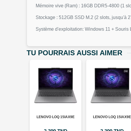
Mémoire vive (Ram) : 16GB DDR5-4800 (1 slo
Stockage : 512GB SSD M.2 (2 slots, jusqu'à 
Système d'exploitation: Windows 11 + Sour
TU POURRAIS AUSSI AIMER
Q 15IAX9E
LENOVO LOQ 15IAX9E
LENOVO LOQ 15IAX9E