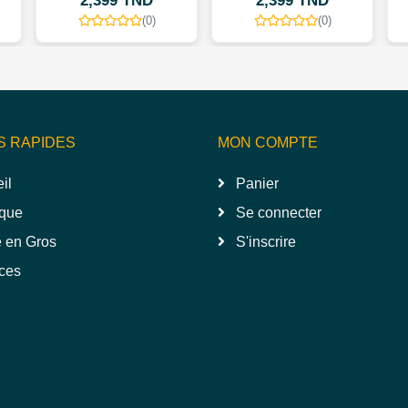
2,399 TND
2,399 TND
(0)
(0)
S RAPIDES
MON COMPTE
il
Panier
que
Se connecter
 en Gros
S'inscrire
ces