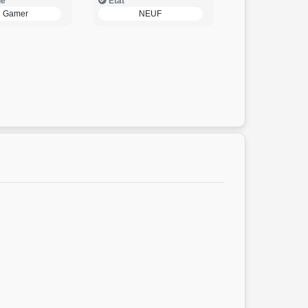
ie
Etat
 Gamer
NEUF