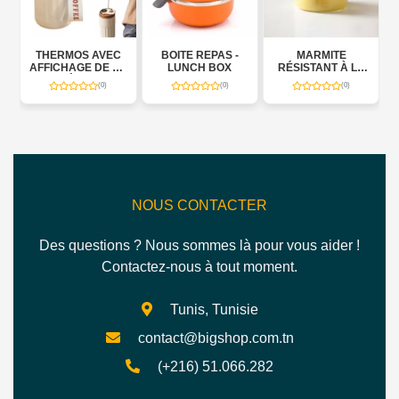
THERMOS AVEC
BOITE REPAS -
MARMITE
AFFICHAGE DE LA
LUNCH BOX
RÉSISTANT À LA
N
TEMPÉRATURE
CHALEUR
(0)
(0)
(0)
NOUS CONTACTER
Des questions ? Nous sommes là pour vous aider !
Contactez-nous à tout moment.
Tunis, Tunisie
contact@bigshop.com.tn
(+216) 51.066.282