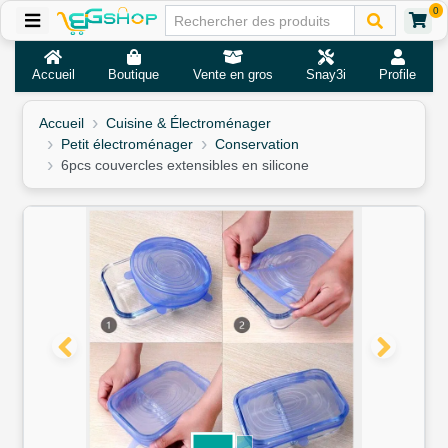
0
Accueil
Boutique
Vente en gros
Snay3i
Profile
Accueil
Cuisine & Électroménager
Petit électroménager
Conservation
6pcs couvercles extensibles en silicone