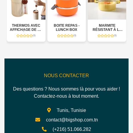
THERMOS AVEC
BOITE REPAS -
MARMITE
AFFICHAGE DE LA
LUNCH BOX
RÉSISTANT À LA
N
TEMPÉRATURE
CHALEUR
(0)
(0)
(0)
NOUS CONTACTER
Des questions ? Nous sommes là pour vous aider !
Contactez-nous à tout moment.
Tunis, Tunisie
contact@bigshop.com.tn
(+216) 51.066.282