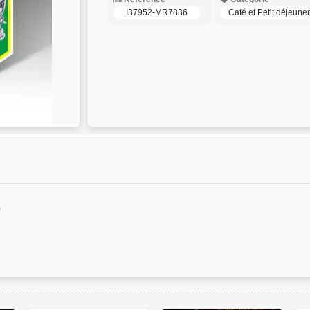
I37952-MR7836
Café et Petit déjeune
)