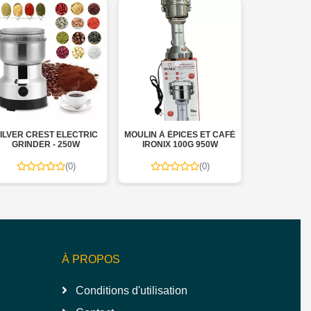
ILVER CREST ELECTRIC
MOULIN À ÉPICES ET CAFÉ
BOUILLO
GRINDER - 250W
IRONIX 100G 950W
SELECT 
R
(0)
(0)
À PROPOS
Conditions d'utilisation