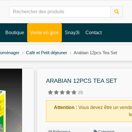
Boutique
Vente en gros
Snay3i
Contact
troménager
Café et Petit déjeuner
Arabian 12pcs Tea Set
ARABIAN 12PCS TEA SET
(0)
Attention :
Vous devez être un vende
l
Reference
Categorie