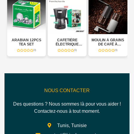
ARABIAN 12PCS
CAFETIÈRE
MOULIN À GRAINS
TEA SET
ÉLECTRIQUE
DE CAFÉ À
JAMAKY
MANIVELLE
(0)
(0)
(0)
NOUS CONTACTER
Des questions ? Nous sommes là pour vous aider !
Contactez-nous à tout moment.
Tunis, Tunisie