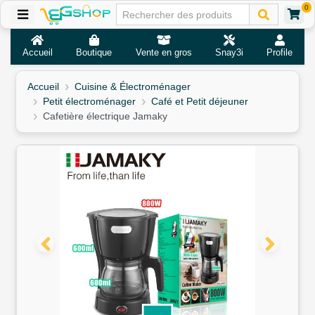
0
Accueil
Boutique
Vente en gros
Snay3i
Profile
Accueil
Cuisine & Électroménager
Petit électroménager
Café et Petit déjeuner
Cafetière électrique Jamaky