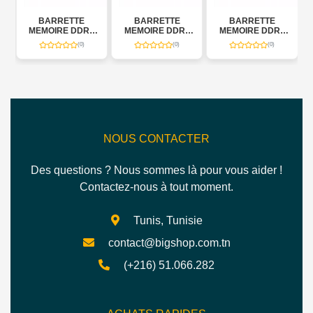
BARRETTE
BARRETTE
BARRETTE
MEMOIRE DDR5
MEMOIRE DDR5
MEMOIRE DDR5
Z
RIPJAWS S5 2 X
RIPJAWS M5 RGB
RIPJAWS M5 RGB
(0)
(0)
(0)
48GB 5200MHZ
NEO 2*32GB
2*32GB 5200MHZ
RS5K
6000MHZ RM5RK
RM5RK
NOUS CONTACTER
Des questions ? Nous sommes là pour vous aider !
Contactez-nous à tout moment.
Tunis, Tunisie
contact@bigshop.com.tn
(+216) 51.066.282