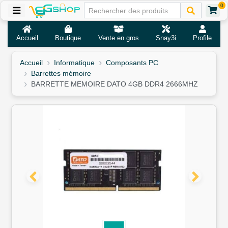
0
Accueil
Boutique
Vente en gros
Snay3i
Profile
Accueil
Informatique
Composants PC
Barrettes mémoire
BARRETTE MEMOIRE DATO 4GB DDR4 2666MHZ