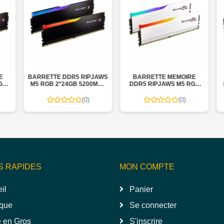
BARRETTE DDR5 RIPJAWS
BARRETTE MEMOIRE
B
M5 RGB 2*24GB 5200MHZ
DDR5 RIPJAWS M5 RGB
D
RK
RM5RK
NEO 2*16GB 6000MHZ
RM5RK
(0)
(0)
S RAPIDES
MON COMPTE
il
Panier
que
Se connecter
 en Gros
S'inscrire