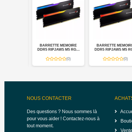
 MEMOIRE
BARRETTE MEMOIRE
BARRETTE MEMOIRE
AWS S5 2 X
DDR5 RIPJAWS M5 RGB
DDR5 RIPJAWS M5 RG
0MHZ RS5K
NEO 2*32GB 6000MHZ
2*32GB 5200MHZ RM5
RM5RK
(0)
(0)
(0)
NOUS CONTACTER
ACHAT
Des questions ? Nous sommes là
Accue
pour vous aider ! Contactez-nous à
Bouti
tout moment.
Vente