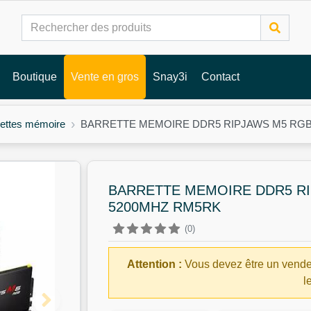
Boutique
Vente en gros
Snay3i
Contact
rettes mémoire
BARRETTE MEMOIRE DDR5 RIPJAWS M5 RGB 
BARRETTE MEMOIRE DDR5 RI
5200MHZ RM5RK
(0)
Attention :
Vous devez être un vende
l