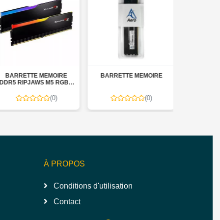
BARRETTE MEMOIRE
BARRETTE MEMOIRE
BARRETT
DR5 RIPJAWS M5 RGB 2
AERO 8GB 
X 16GB 5200MHZ RM5RK
(0)
(0)
À PROPOS
Conditions d'utilisation
Contact