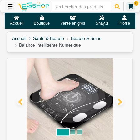
0
Accueil
Boutique
Vente en gros
Snay3i
Profile
Accueil
Santé & Beauté
Beauté & Soins
Balance Intelligente Numérique