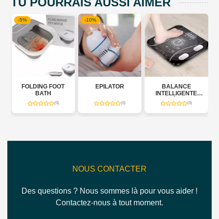
TU POURRAIS AUSSI AIMER
-10%
OT
EPILATOR
BALANCE
APPAREIL DE
INTELLIGENTE
DERMAPLANING
NUMÉRIQUE
POUR VISAGE
(0)
(0)
(0)
NOUS CONTACTER
Des questions ? Nous sommes là pour vous aider !
Contactez-nous à tout moment.