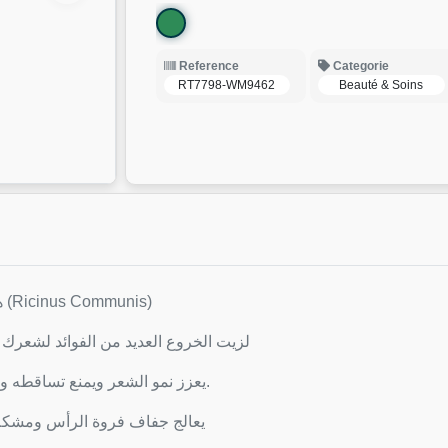
Reference
Categorie
RT7798-WM9462
Beauté & Soins
أصل زيت الخروع (Castor oil) هو بذور نبات الخروع (Ricinus Communis)
لزيت الخروع العديد من الفوائد لشعرك 
👈 يعزز نمو الشعر ويمنع تساقطه ويقوي بصيلاته يعالج تقصفه ويضفي عليه النعومة.
يعالج جفاف فروة الرأس ومشكلاته