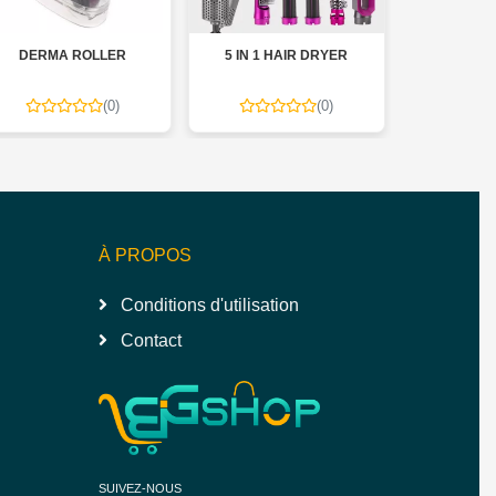
DERMA ROLLER
5 IN 1 HAIR DRYER
خروع
(0)
(0)
À PROPOS
Conditions d'utilisation
Contact
SUIVEZ-NOUS