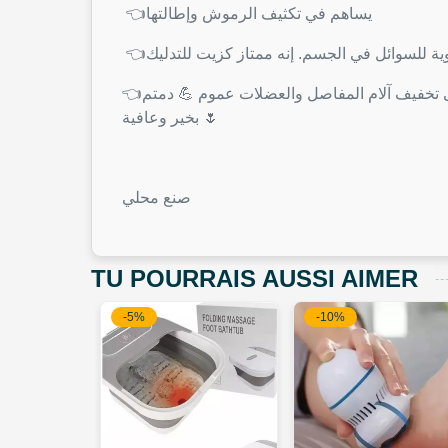
👈يساهم في تكثيف الرموش وإطالتها
👈زيت الخروع يمكنه تخفيف الألم الناتج عن إرهاق العضلات.وتخفيف ألم الركبة الناتج عن تآكل الغضروف اي هو يساعد على تخفيف آلام المفاصل والعضلات عموم 💪 دمتم
بخير وعافية 🌷
صنع محلي
TU POURRAIS AUSSI AIMER
-5%
-10%