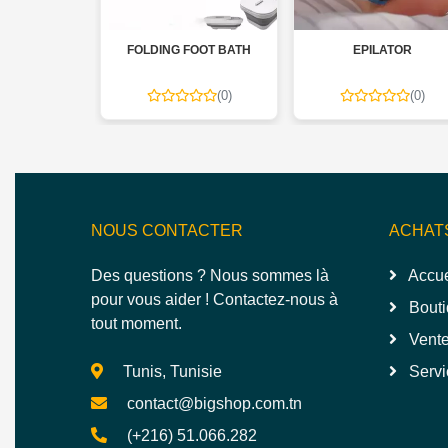
W KIT DE
FOLDING FOOT BATH
EPILATOR
 TANINO
(0)
(0)
Gratuite
NOUS CONTACTER
ACHAT
Des questions ? Nous sommes là
Accue
pour vous aider ! Contactez-nous à
Bouti
tout moment.
Vente
Tunis, Tunisie
Servi
contact@bigshop.com.tn
(+216) 51.066.282