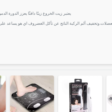
👈يعتبر زيت الخروع زيتًا دافئًا يعزز الدورة الدموية للسوائل في الجسم. إنه ممتاز كزيت للتدليك