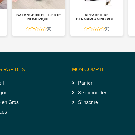
BALANCE INTELLIGENTE
APPAREIL DE
NUMÉRIQUE
DERMAPLANING POUR
VISAGE
(0)
(0)
S RAPIDES
MON COMPTE
il
Panier
que
Se connecter
 en Gros
S'inscrire
ces