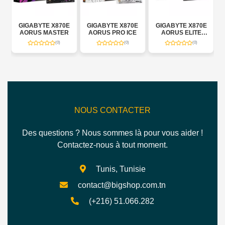
E X870E
GIGABYTE X870E
GIGABYTE X870E
GIGABYTE RYZ
MASTER
AORUS PRO ICE
AORUS ELITE
X870 GAMING 
WIFI7
WIFI7
(0)
(0)
(0)
(0)
NOUS CONTACTER
Des questions ? Nous sommes là pour vous aider !
Contactez-nous à tout moment.
Tunis, Tunisie
contact@bigshop.com.tn
(+216) 51.066.282