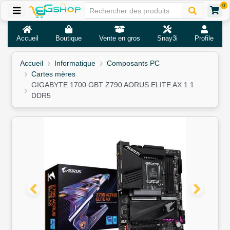
0
Accueil
Boutique
Vente en gros
Snay3i
Profile
Accueil
Informatique
Composants PC
Cartes mères
GIGABYTE 1700 GBT Z790 AORUS ELITE AX 1.1
DDR5