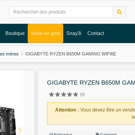
Boutique
Vente en gros
Snay3i
Contact
tes mères
GIGABYTE RYZEN B650M GAMING WIFI6E
GIGABYTE RYZEN B650M GAM
(0)
Attention :
Vous devez être un vende
l
Reference
Categorie