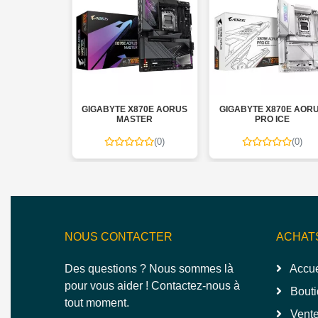
 MB G41
GIGABYTE X870E AORUS
GIGABYTE X870E AOR
MASTER
PRO ICE
(0)
(0)
(0)
NOUS CONTACTER
ACHAT
Des questions ? Nous sommes là
Accue
pour vous aider ! Contactez-nous à
Bouti
tout moment.
Vente