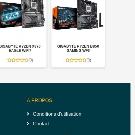
GIGABYTE RYZEN X870
GIGABYTE RYZEN B850
GIGABYTE R
EAGLE WIFI7
GAMING WF6
A
(0)
(0)
À PROPOS
Conditions d'utilisation
Contact