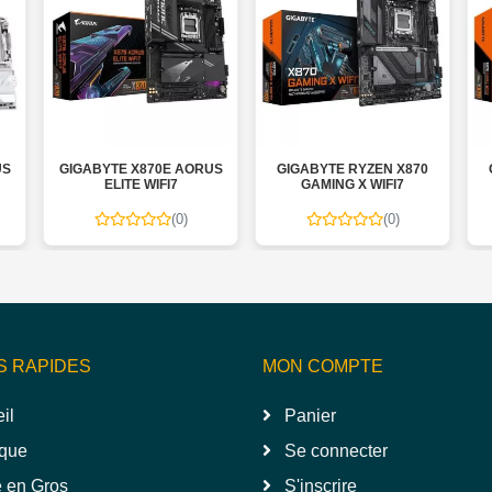
US
GIGABYTE X870E AORUS
GIGABYTE RYZEN X870
ELITE WIFI7
GAMING X WIFI7
(0)
(0)
S RAPIDES
MON COMPTE
il
Panier
que
Se connecter
 en Gros
S'inscrire