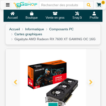
0
Accueil
Boutique
Vente en gros
Snay3i
Profile
Accueil
Informatique
Composants PC
Cartes graphiques
Gigabyte AMD Radeon RX 7600 XT GAMING OC 16G