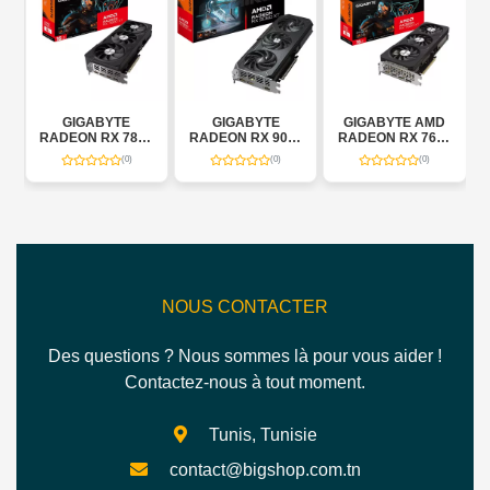
GIGABYTE
GIGABYTE
GIGABYTE AMD
0
RADEON RX 7800
RADEON RX 9060
RADEON RX 7600
XT GAMING OC
XT GAMING OC
XT GAMING OC
(0)
(0)
(0)
16G
16G
16G
NOUS CONTACTER
Des questions ? Nous sommes là pour vous aider !
Contactez-nous à tout moment.
Tunis, Tunisie
contact@bigshop.com.tn