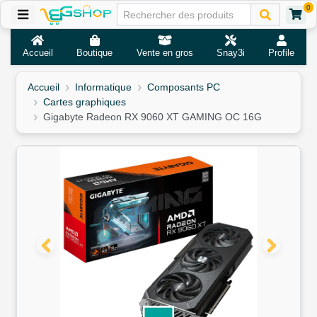
0
Accueil
Boutique
Vente en gros
Snay3i
Profile
Accueil
Informatique
Composants PC
Cartes graphiques
Gigabyte Radeon RX 9060 XT GAMING OC 16G