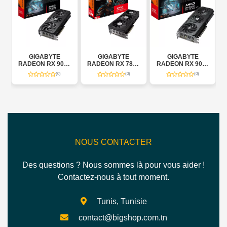
GIGABYTE
GIGABYTE
GIGABYTE
0
RADEON RX 9070
RADEON RX 7800
RADEON RX 9060
GAMING OC 16G
XT GAMING OC
XT GAMING OC
(0)
(0)
(0)
16G
16G
NOUS CONTACTER
Des questions ? Nous sommes là pour vous aider !
Contactez-nous à tout moment.
Tunis, Tunisie
contact@bigshop.com.tn