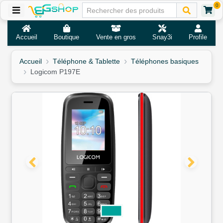
0
Accueil
Boutique
Vente en gros
Snay3i
Profile
Accueil
Téléphone & Tablette
Téléphones basiques
Logicom P197E