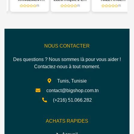
4-
POUR BIJOUX,
1
PERSONNEL
(0)
(0)
(0)
PORTE
0
NOUS CONTACTER
Des questions ? Nous sommes là pour vous aider !
Contactez-nous à tout moment.
Tunis, Tunisie
contact@bigshop.com.tn
(+216) 51.066.282
ACHATS RAPIDES