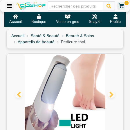
0
Accueil
Boutique
Vente en gros
Snay3i
Profile
Accueil
Santé & Beauté
Beauté & Soins
Appareils de beauté
Pedicure tool