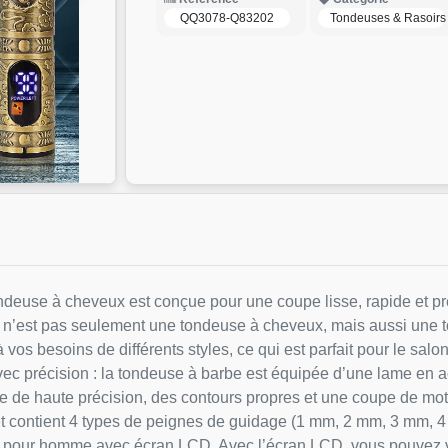
QQ3078-Q83202
Tondeuses & Rasoirs
ndeuse à cheveux est conçue pour une coupe lisse, rapide et pr
Ce n’est pas seulement une tondeuse à cheveux, mais aussi une 
s besoins de différents styles, ce qui est parfait pour le salon
c précision : la tondeuse à barbe est équipée d’une lame en ac
 de haute précision, des contours propres et une coupe de mo
et contient 4 types de peignes de guidage (1 mm, 2 mm, 3 mm, 4 
be pour homme avec écran LCD. Avec l’écran LCD, vous pouvez vo