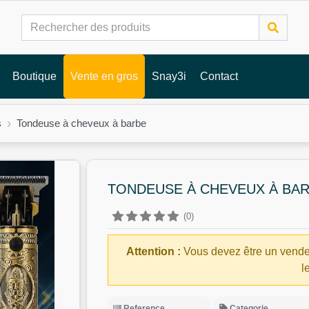
Boutique
Vente en gros
Snay3i
Contact
s
Tondeuse à cheveux à barbe
TONDEUSE À CHEVEUX À BA
(0)
Attention :
Vous devez être un vende
l
Reference
Categorie