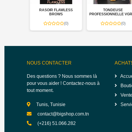
USE
RASOIR FLAWLESS
TONDEUSE
ONNELLE
BROWS
PROFESSIONNELLE VGR 
L-127A
879T – PROFESSIONAL
HAIR TRIMMER
(0)
(0)
(0)
NOUS CONTACTER
ACHAT
Des questions ? Nous sommes là
Accue
pour vous aider ! Contactez-nous à
Bouti
tout moment.
Vente
Tunis, Tunisie
Servi
contact@bigshop.com.tn
(+216) 51.066.282