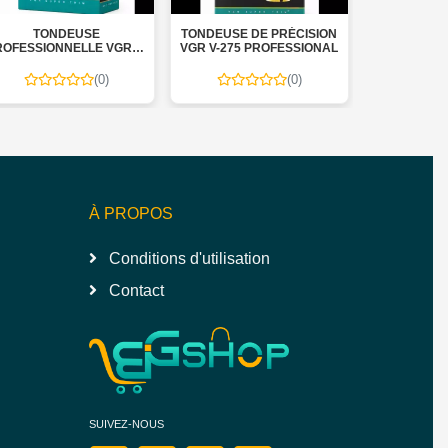
TONDEUSE
TONDEUSE DE PRÉCISION
RASOIRVGR 
OFESSIONNELLE VGR V-
VGR V-275 PROFESSIONAL
RECHAR
943
(0)
(0)
À PROPOS
Conditions d'utilisation
Contact
SUIVEZ-NOUS