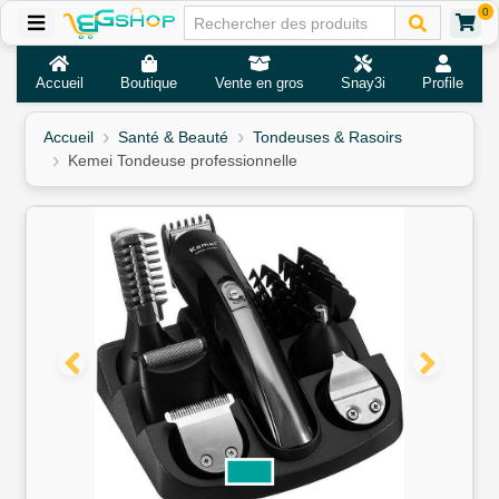
0
Accueil
Boutique
Vente en gros
Snay3i
Profile
Accueil
Santé & Beauté
Tondeuses & Rasoirs
Kemei Tondeuse professionnelle