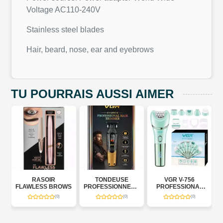
Voltage AC110-240V
Stainless steel blades
Hair, beard, nose, ear and eyebrows
TU POURRAIS AUSSI AIMER
SOIR
TONDEUSE
VGR V-756
VGR V-763
SS BROWS
PROFESSIONNELLE
PROFESSIONAL
PROFESSION
VGR V-879T –
LADY CARE SET 7
LADY CARE SE
(0)
(0)
(0)
(0)
PROFESSIONAL
EN 1
EN 1
HAIR TRIMMER