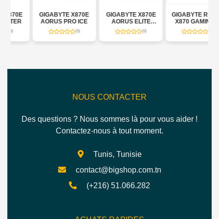
0E
GIGABYTE X870E
GIGABYTE X870E
GIGABYTE RYZEN
ER
AORUS PRO ICE
AORUS ELITE
X870 GAMING X
WIFI7
WIFI7
(0)
(0)
(0)
NOUS CONTACTER
Des questions ? Nous sommes là pour vous aider !
Contactez-nous à tout moment.
Tunis, Tunisie
contact@bigshop.com.tn
(+216) 51.066.282