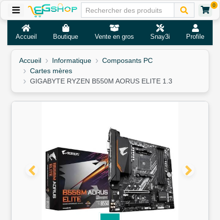
0
Accueil
Boutique
Vente en gros
Snay3i
Profile
Accueil
Informatique
Composants PC
Cartes mères
GIGABYTE RYZEN B550M AORUS ELITE 1.3