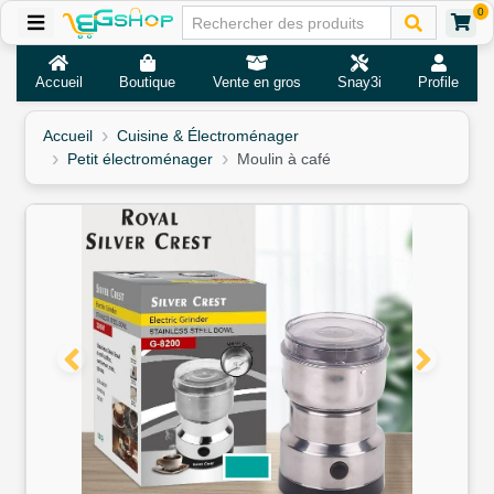
0
Accueil
Boutique
Vente en gros
Snay3i
Profile
Accueil
Cuisine & Électroménager
Petit électroménager
Moulin à café