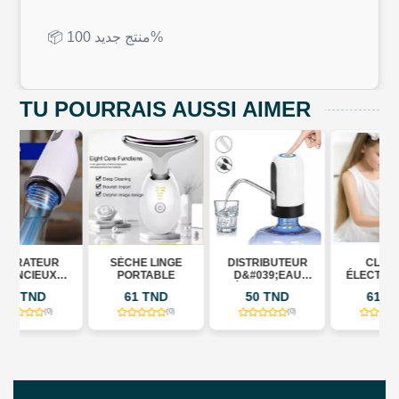
📦 منتج جديد 100%
TU POURRAIS AUSSI AIMER
SÈCHE LINGE
DISTRIBUTEUR
CLAVIER
PORTABLE
D&#039;EAU
ÉLECTRONIQUE
ÉLECTRIQUE
BD MUSIC À 61
61 TND
50 TND
61 TND
PORTABLE USB
TOUCHES
E
RECHARGEABLE
(0)
(0)
(0)