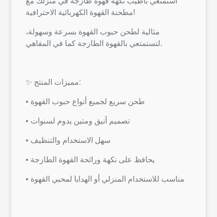
استمتعي بأطيب نكهة قهوة طازجة في منزلك مع
مطحنة القهوة الكهربائية الاحترافية!
مثالية لطحن حبوب القهوة بسرعة وسهولة،
لتستمتعي بالقهوة الطازجة كما في المقاهي.
✨ مميزات المنتج:
• طحن سريع لجميع أنواع حبوب القهوة
• تصميم أنيق ومتين يدوم لسنوات
• سهل الاستخدام والتنظيف
• يحافظ على نكهة ورائحة القهوة الطازجة
• مناسب للاستخدام المنزلي أو الهدايا لمحبي القهوة