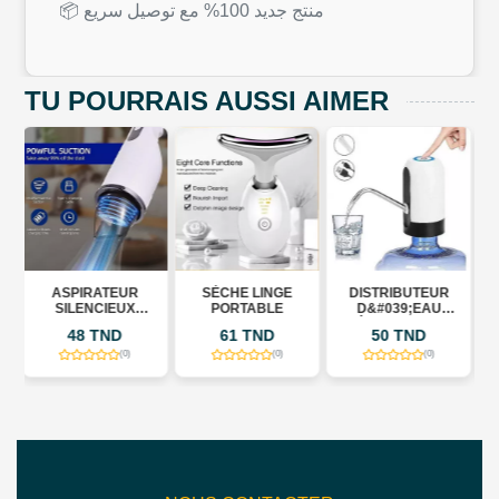
📦 منتج جديد 100% مع توصيل سريع
TU POURRAIS AUSSI AIMER
R
SÈCHE LINGE
DISTRIBUTEUR
CLAVIER
X
PORTABLE
D&#039;EAU
ÉLECTRONIQUE
ÉLECTRIQUE
BD MUSIC À 61
61 TND
50 TND
61 TND
E
PORTABLE USB
TOUCHES
BLE
RECHARGEABLE
)
(0)
(0)
(0)