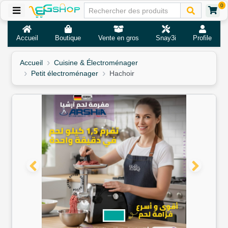
0
Accueil
Boutique
Vente en gros
Snay3i
Profile
Accueil
Cuisine & Électroménager
Petit électroménager
Hachoir