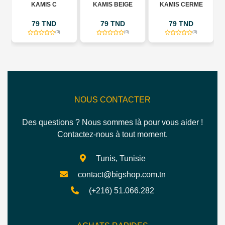
KAMIS C
KAMIS BEIGE
KAMIS CERME
79 TND
79 TND
79 TND
D
(0)
(0)
(0)
NOUS CONTACTER
Des questions ? Nous sommes là pour vous aider !
Contactez-nous à tout moment.
Tunis, Tunisie
contact@bigshop.com.tn
(+216) 51.066.282