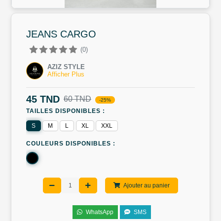
JEANS CARGO
(0)
AZIZ STYLE
Afficher Plus
45 TND
60 TND
-25%
TAILLES DISPONIBLES :
S
M
L
XL
XXL
COULEURS DISPONIBLES :
Ajouter au panier
WhatsApp
SMS