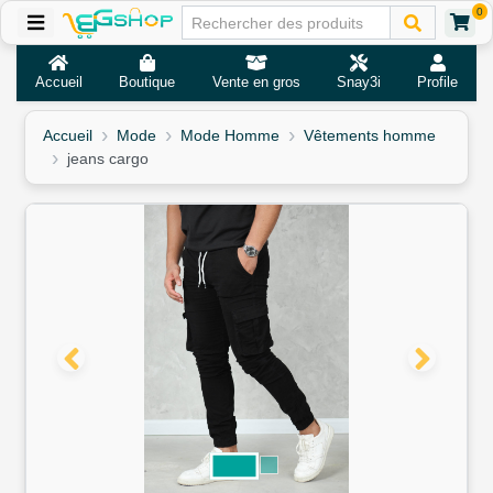
0
Accueil
Boutique
Vente en gros
Snay3i
Profile
Accueil
Mode
Mode Homme
Vêtements homme
jeans cargo