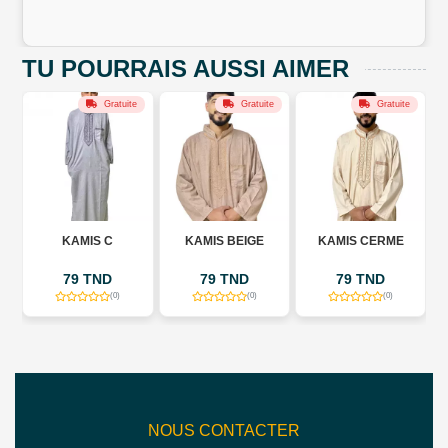
TU POURRAIS AUSSI AIMER
Gratuite
Gratuite
Gratuite
KAMIS C
KAMIS BEIGE
KAMIS CERME
79 TND
79 TND
79 TND
D
(0)
(0)
(0)
NOUS CONTACTER