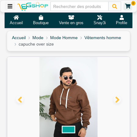
0
Accueil
Boutique
Vente en gros
Snay3i
Profile
Accueil
Mode
Mode Homme
Vêtements homme
capuche over size