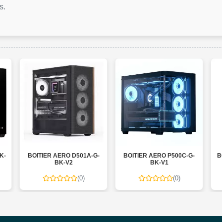
s.
K-
BOITIER AERO D501A-G-
BOITIER AERO P500C-G-
B
BK-V2
BK-V1
(0)
(0)