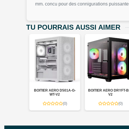
mm. concu pour des connigurations puissante
TU POURRAIS AUSSI AIMER
TEK AK-G503
BOITIER AERO D501A-G-
BOITIER AERO DRYFT-B
WT-V2
V2
(0)
(0)
(0)