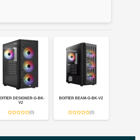
OITIER DESIGNER-G-BK-
BOITIER BEAM-G-BK-V2
BOITIER FA
V2
(0)
(0)