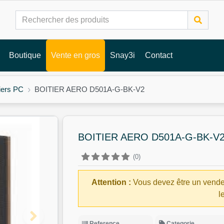
Boutique
Vente en gros
Snay3i
Contact
iers PC
BOITIER AERO D501A-G-BK-V2
BOITIER AERO D501A-G-BK-V
(0)
Attention :
Vous devez être un vende
l
Reference
Categorie