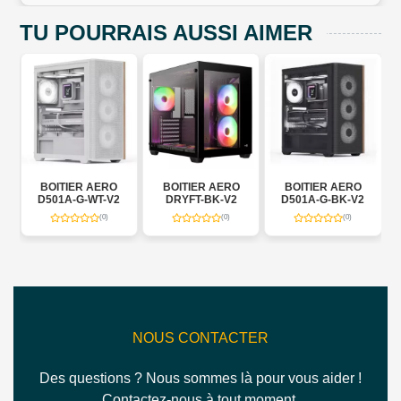
TU POURRAIS AUSSI AIMER
K
BOITIER AERO
BOITIER AERO
BOITIER AERO
D501A-G-WT-V2
DRYFT-BK-V2
D501A-G-BK-V2
(0)
(0)
(0)
NOUS CONTACTER
Des questions ? Nous sommes là pour vous aider !
Contactez-nous à tout moment.