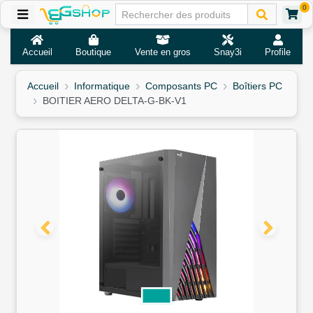
0
Accueil
Boutique
Vente en gros
Snay3i
Profile
Accueil
Informatique
Composants PC
Boîtiers PC
BOITIER AERO DELTA-G-BK-V1