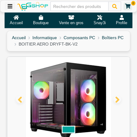
0
Accueil
Boutique
Vente en gros
Snay3i
Profile
Accueil
Informatique
Composants PC
Boîtiers PC
BOITIER AERO DRYFT-BK-V2