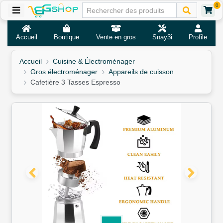
0
Accueil
Boutique
Vente en gros
Snay3i
Profile
Accueil
Cuisine & Électroménager
Gros électroménager
Appareils de cuisson
Cafetière 3 Tasses Espresso