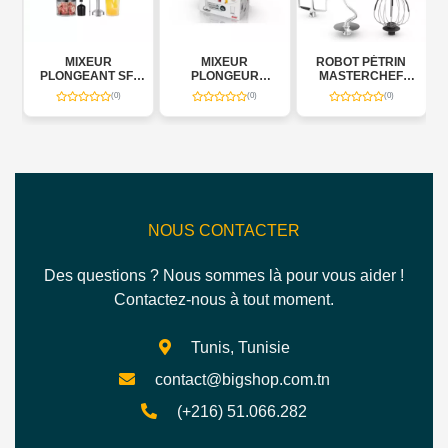
UR
MIXEUR
ROBOT PÉTRIN
ROBOT PÉTRIN
NT SF-
PLONGEUR
MASTERCHEF
MASTERCHEF
8
QUICKCHEF
1100W
800W BAKE
(0)
(0)
(0)
(0)
ESSENTIAL
NOUS CONTACTER
Des questions ? Nous sommes là pour vous aider !
Contactez-nous à tout moment.
Tunis, Tunisie
contact@bigshop.com.tn
(+216) 51.066.282