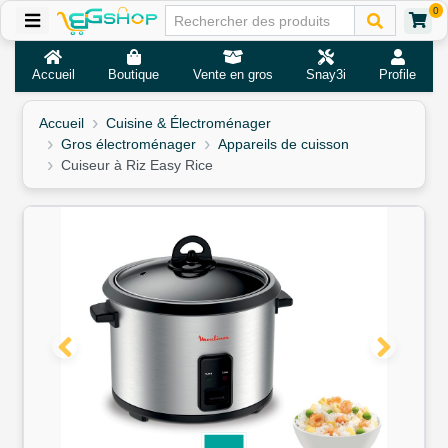
0
Accueil
Boutique
Vente en gros
Snay3i
Profile
Accueil
Cuisine & Électroménager
Gros électroménager
Appareils de cuisson
Cuiseur à Riz Easy Rice