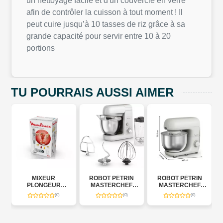
un nettoyage facile et d'un couvercle en verre
afin de contrôler la cuisson à tout moment ! Il
peut cuire jusqu’à 10 tasses de riz grâce à sa
grande capacité pour servir entre 10 à 20
portions
TU POURRAIS AUSSI AIMER
MIXEUR
ROBOT PÉTRIN
ROBOT PÉTRIN
-
PLONGEUR
MASTERCHEF
MASTERCHEF
QUICKCHEF
1100W
800W BAKE
(0)
(0)
(0)
ESSENTIAL